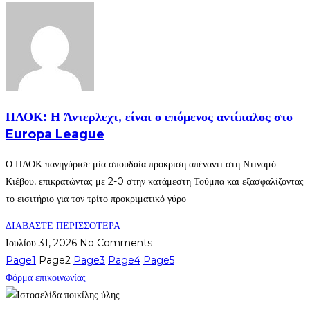
ΠΑΟΚ: Η Άντερλεχτ, είναι ο επόμενος αντίπαλος στο
Europa League
Ο ΠΑΟΚ πανηγύρισε μία σπουδαία πρόκριση απέναντι στη Ντιναμό
Κιέβου, επικρατώντας με 2-0 στην κατάμεστη Τούμπα και εξασφαλίζοντας
το εισιτήριο για τον τρίτο προκριματικό γύρο
ΔΙΑΒΑΣΤΕ ΠΕΡΙΣΣΟΤΕΡΑ
Ιουλίου 31, 2026
No Comments
Page
1
Page
2
Page
3
Page
4
Page
5
Φόρμα επικοινωνίας