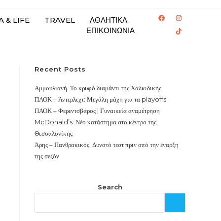
 & LIFE
TRAVEL
ΑΘΛΗΤΙΚΑ
ΕΠΙΚΟΙΝΩΝΙΑ
Recent Posts
Αμμουλιανή: Το κρυφό διαμάντι της Χαλκιδικής
ΠΑΟΚ – Άντερλεχτ: Μεγάλη μάχη για τα playoffs
ΠΑΟΚ – Φερεντσβάρος | Γυναικεία αναμέτρηση
McDonald’s: Νέο κατάστημα στο κέντρο της
Θεσσαλονίκης
Άρης – Πανθρακικός: Δυνατό τεστ πριν από την έναρξη
της σεζόν
Search