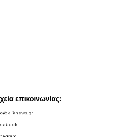
ιχεία επικοινωνίας:
fo@kliknews.gr
acebook
stagram