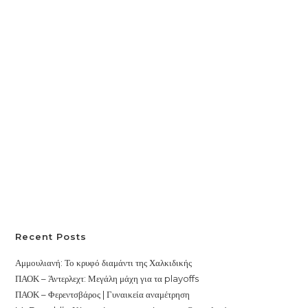
Recent Posts
Αμμουλιανή: Το κρυφό διαμάντι της Χαλκιδικής
ΠΑΟΚ – Άντερλεχτ: Μεγάλη μάχη για τα playoffs
ΠΑΟΚ – Φερεντσβάρος | Γυναικεία αναμέτρηση