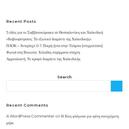
Recent Posts
5 ιδέες για το Σαββατοκύριακο σε Θεσσαλονίκη και Χαλκιδική
«Καβουρότρυπες: Το εξωτικό διαμάντι της Χαλκιδικής».
ΠΑΟΚ – Άντερλεχτ 0-1: Πικρή ήττα στην Τούμπα (στιγμιότυπα)
Φωτιά στη Βοιωτία: Χιλιάδες στρέμματα στάχτη
Αμμουλιανή: Το κρυφό διαμάντι της Χαλκιδικής
Search
Recent Comments
A WordPress Commenter
on
Η Χίος φλέγεται για τρίτη συνεχόμενη
μέρα