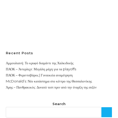
Recent Posts
Αμμουλιανή: Το κρυφό διαμάντι της Χαλκιδικής
ΠΑΟΚ – Άντερλεχτ: Μεγάλη μάχη για τα playoffs
ΠΑΟΚ – Φερεντσβάρος | Γυναικεία αναμέτρηση
McDonald’s: Νέο κατάστημα στο κέντρο της Θεσσαλονίκης
Άρης – Πανθρακικός: Δυνατό τεστ πριν από την έναρξη της σεζόν
Search