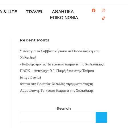
 & LIFE
TRAVEL
ΑΘΛΗΤΙΚΑ
ΕΠΙΚΟΙΝΩΝΙΑ
Recent Posts
5 ιδέες για το Σαββατοκύριακο σε Θεσσαλονίκη και
Χαλκιδική
«Καβουρότρυπες: Το εξωτικό διαμάντι της Χαλκιδικής».
ΠΑΟΚ – Άντερλεχτ 0-1: Πικρή ήττα στην Τούμπα
(στιγμιότυπα)
Φωτιά στη Βοιωτία: Χιλιάδες στρέμματα στάχτη
Αμμουλιανή: Το κρυφό διαμάντι της Χαλκιδικής
Search