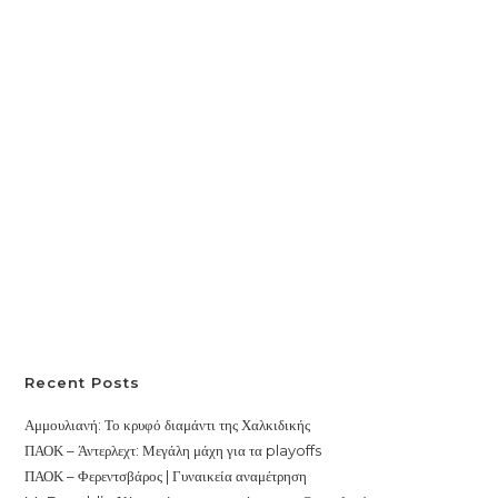
Recent Posts
Αμμουλιανή: Το κρυφό διαμάντι της Χαλκιδικής
ΠΑΟΚ – Άντερλεχτ: Μεγάλη μάχη για τα playoffs
ΠΑΟΚ – Φερεντσβάρος | Γυναικεία αναμέτρηση